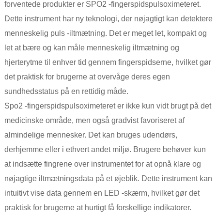
forventede produkter er SPO2 -fingerspidspulsoximeteret.
Dette instrument har ny teknologi, der nøjagtigt kan detektere
menneskelig puls -iltmætning. Det er meget let, kompakt og
let at bære og kan måle menneskelig iltmætning og
hjerterytme til enhver tid gennem fingerspidserne, hvilket gør
det praktisk for brugerne at overvåge deres egen
sundhedsstatus på en rettidig måde.
Spo2 -fingerspidspulsoximeteret er ikke kun vidt brugt på det
medicinske område, men også gradvist favoriseret af
almindelige mennesker. Det kan bruges udendørs,
derhjemme eller i ethvert andet miljø. Brugere behøver kun
at indsætte fingrene over instrumentet for at opnå klare og
nøjagtige iltmætningsdata på et øjeblik. Dette instrument kan
intuitivt vise data gennem en LED -skærm, hvilket gør det
praktisk for brugerne at hurtigt få forskellige indikatorer.