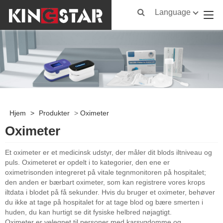
Language
Hjem
>
Produkter
>
Oximeter
Oximeter
Et oximeter er et medicinsk udstyr, der måler dit blods iltniveau og
puls. Oximeteret er opdelt i to kategorier, den ene er
oximetrisonden integreret på vitale tegnmonitoren på hospitalet;
den anden er bærbart oximeter, som kan registrere vores krops
iltdata i blodet på få sekunder. Hvis du bruger et oximeter, behøver
du ikke at tage på hospitalet for at tage blod og bære smerten i
huden, du kan hurtigt se dit fysiske helbred nøjagtigt.
Oximeter er velegnet til personer med karsygdomme og