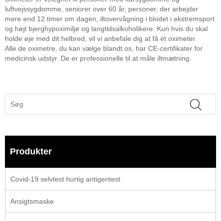
luftvejssygdomme, seniorer over 60 år, personer, der arbejder
mere end 12 timer om dagen, iltovervågning i blodet i ekstremsport
og højt bjerghypoximiljø og langtidsalkoholikere. Kun hvis du skal
holde øje med dit helbred, vil vi anbefale dig at få ét oximeter.
Alle de oximetre, du kan vælge blandt os, har CE-certifikater for
medicinsk udstyr. De er professionelle til at måle iltmætning.
Produkter
Covid-19 selvtest hurtig antigentest
Ansigtsmaske