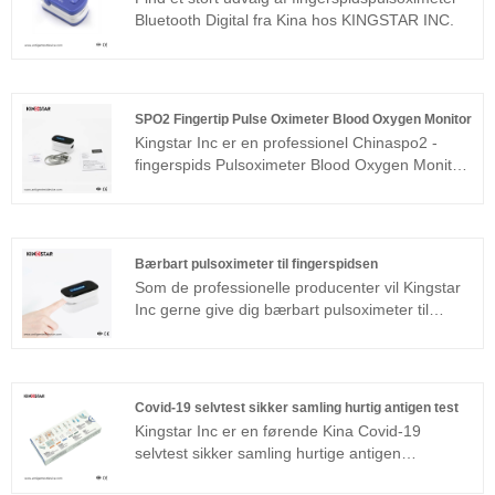
Bluetooth Digital fra Kina hos KINGSTAR INC.
SPO2 Fingertip Pulse Oximeter Blood Oxygen Monitor
Kingstar Inc er en professionel Chinaspo2 -
fingerspids Pulsoximeter Blood Oxygen Monitor
Producenter og leverandører, SPO2 Fingertip
Pulse Oximeter Blood Oxygen Monitor Ud over
måling af blodoxygenmætning, SPO2 Fingertip
Pulse Oximeter Blood Oxygen Monitor kan også
Bærbart pulsoximeter til fingerspidsen
måle pulshastighed, det vil sige
Som de professionelle producenter vil Kingstar
hjerterytmefrekvens. Dette hjælper med at
Inc gerne give dig bærbart pulsoximeter til
forstå hjertets helbred, og om pulsen er normal.
fingerspidsen. Og vi vil tilbyde dig den bedste
Du er velkommen til at komme til vores fabrik for
service efter salg og rettidig levering. Vi er
at købe den nyeste salg, lave pris og SPO2-
overbevist om, at udholdenhed er nøglen til en
fingerspidspuls-oximeter-iltmonitor i høj kvalitet.
virksomheds succes. Kontinuerlig tilfredshed
Vi ser frem til at samarbejde med dig.
Covid-19 selvtest sikker samling hurtig antigen test
med forbrugernes behov er grundlaget for en
Kingstar Inc er en førende Kina Covid-19
virksomheds overlevelse, og produktkvalitet er
selvtest sikker samling hurtige antigen
en virksomheds liv. I for nylig år har fabrikken
testproducenter, leverandører og eksportør.
vundet den oprigtige kærlighed til kunder ved at