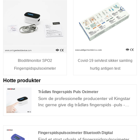
Blodiltmonitor SPO2
Covid-19 selvtest sikker samling
Fingerspidspulsoximeter
hurtig antigen test
Hotte produkter
Trådløs fingerspids Puls Oximeter
Som de professionelle producenter vil Kingstar
Inc gerne give dig trådløs fingerspids -puls -
oximeter. Og vi vil tilbyde dig den bedste service
efter salg og rettidig levering.
Fingerspidspulsoximeter Bluetooth Digital
Find et stort udvalg af fingerspidspulsoximeter