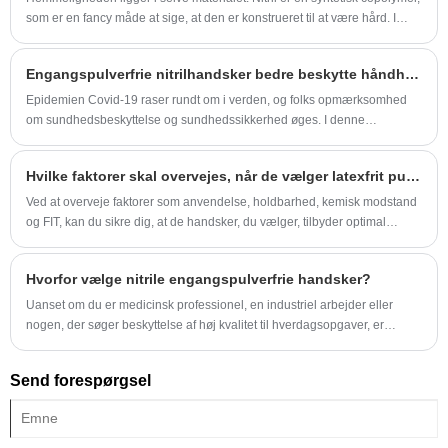
som er en fancy måde at sige, at den er konstrueret til at være hård. I
modsætning til latex, som er naturlig og kan indeholde proteiner, der
forårsager allergi, fremstilles nitril for at skabe en formidabel barriere. Når
Engangspulverfrie nitrilhandsker bedre beskytte håndhuden
vi formulerer vores Kingstar-handsker, fokuserer vi på at skabe en tæt,
tværbundet polymerstruktur. Dette betyder, at skadelige kemikalier har en
Epidemien Covid-19 raser rundt om i verden, og folks opmærksomhed
meget sværere tid, der trænger ind i materialet sammenlignet med andre
om sundhedsbeskyttelse og sundhedssikkerhed øges. I denne
handsker.
sammenhæng er der lanceret en ny type engangspulverfri Nanoglove på
markedet for at imødekomme folks behov.
Hvilke faktorer skal overvejes, når de vælger latexfrit pulverfrie nitrilhandsker til specifikke opgaver?
Ved at overveje faktorer som anvendelse, holdbarhed, kemisk modstand
og FIT, kan du sikre dig, at de handsker, du vælger, tilbyder optimal
beskyttelse, komfort og ydeevne.
Hvorfor vælge nitrile engangspulverfrie handsker?
Uanset om du er medicinsk professionel, en industriel arbejder eller
nogen, der søger beskyttelse af høj kvalitet til hverdagsopgaver, er
nitrilhandsker et smart, pålideligt valg.
Send forespørgsel