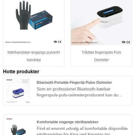
Nitrilhandsker engangs pulverfri
Trådløs fingerspids Puls
handske
Oximeter
Hotte produkter
Bluetooth Portable Fingertip Pulse Oximeter
Som en professionel Bluetooth-bærbar
fingerspuls-puls-oximeterproducent kan du
være sikker på at købe Bluetooth Portable
Fingertip Pulse Oximeter fra Kingstar Inc, og vi
vil tilbyde dig den bedste service efter salg og
rettidig levering.
Komfortable engangs nitrilhandsker
Find et enormt udvalg af komfortable disponible
nitrilhandsker fra Kina ved Kingstar Inc.