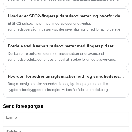
ekspertanbefalinger for at hjælpe dig med at træffe informerede
købsbeslutninger. KINGSTAR INC skiller sig ud som en betroet
Hvad er et SPO2-fingerspidspulsoximeter, og hvorfor det er vigtigt for at overvåge dit helbred
leverandør, der leverer nitrilhandsker i premium kvalitet, der er
skræddersyet til forskellige professionelle behov.
Et SPO2 pulsoximeter med fingerspidser er et vigtigt
sundhedsovervågningsværktøj, der giver dig mulighed for at holde styr
på dine iltniveauer og puls hjemmefra.
Fordele ved bærbart pulsoximeter med fingerspidser
Det bærbare pulsoximeter med fingerspidser er et avanceret
sundhedsprodukt, der er designet til at hjælpe folk med at overvåge
deres puls og iltniveauer.
Hvordan forbedrer ansigtsmasker hud- og sundhedsresultater?
Brug af ansigtsmaske spænder fra daglige hudplejeritualer til vitale
sygdomsforebyggende strategier. At forstå både kosmetiske og
sundhedsrelaterede ansigtsmaskefordele er afgørende for at vælge det
rigtige produkt og bruge det effektivt.
Send forespørgsel