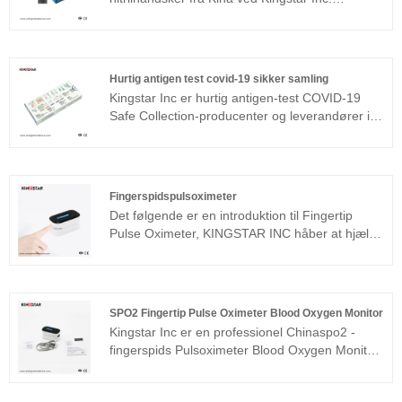
Komfortable disponible nitrilhandsker bruges til
at beskytte brugere mod farlige kemikalier,
bakterielle, svampe og vira. Det kan bruges i
kemisk laboratorium, kemisk industri, elektronisk
Hurtig antigen test covid-19 sikker samling
industri, udskrivning og farvningsindustri og
Kingstar Inc er hurtig antigen-test COVID-19
husarbejde osv.
Safe Collection-producenter og leverandører i
Kina, der kan engros hurtige antigen-test Covid-
19 sikker samling. Vi rekrutterer lidenskabelige
og dedikerede teknikere, der ikke kun nyder
deres karriere, men fortsætter med at træne og
Fingerspidspulsoximeter
vokse deres færdigheder året rundt. Konstant
Det følgende er en introduktion til Fingertip
træning og uddannelse gør det muligt for os at
Pulse Oximeter, KINGSTAR INC håber at hjælpe
holde os på toppen af ​​industriens tendenser ，
dig med bedre at forstå Fingertip Pulse
så vi kan tilbyde top -hak -tjenester, hver gang
Oximeter. Velkommen nye og gamle kunder til
du har brug for os.
at fortsætte med at samarbejde med os for at
skabe en bedre fremtid sammen!
SPO2 Fingertip Pulse Oximeter Blood Oxygen Monitor
Kingstar Inc er en professionel Chinaspo2 -
fingerspids Pulsoximeter Blood Oxygen Monitor
Producenter og leverandører, SPO2 Fingertip
Pulse Oximeter Blood Oxygen Monitor Ud over