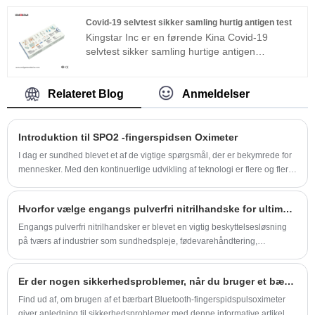
måling af blodoxygenmætning, SPO2 Fingertip
Pulse Oximeter Blood Oxygen Monitor kan også
Covid-19 selvtest sikker samling hurtig antigen test
måle pulshastighed, det vil sige
Kingstar Inc er en førende Kina Covid-19
hjerterytmefrekvens. Dette hjælper med at
selvtest sikker samling hurtige antigen
forstå hjertets helbred, og om pulsen er normal.
testproducenter, leverandører og eksportør.
Du er velkommen til at komme til vores fabrik for
COVID-19 Selvtest Safe Collection Rapid
at købe den nyeste salg, lave pris og SPO2-
Antigen-test er baseret på kolloidalt
Relateret Blog
Anmeldelser
fingerspidspuls-oximeter-iltmonitor i høj kvalitet.
guldimmunokromatografiassay. Denne type
Vi ser frem til at samarbejde med dig.
tester kan få resultater enklere og mere
praktisk. Folk kan teste derhjemme af sig selv.
Introduktion til SPO2 -fingerspidsen Oximeter
Du er velkommen til at komme til vores fabrik for
I dag er sundhed blevet et af de vigtige spørgsmål, der er bekymrede for
at købe den seneste salg, lave pris og Covid-19
mennesker. Med den kontinuerlige udvikling af teknologi er flere og flere
selvtest i høj kvalitet. Vi ser frem til at
mennesker opmærksomme på deres sundhedsstatus.
samarbejde med dig.
Hvorfor vælge engangs pulverfri nitrilhandske for ultimativ beskyttelse og komfort?
Engangs pulverfri nitrilhandsker er blevet en vigtig beskyttelsesløsning
på tværs af industrier som sundhedspleje, fødevarehåndtering,
fremstilling og personlig sikkerhed. Denne omfattende guide udforsker,
hvorfor disse handsker er almindeligt foretrukne, og adresserer
Er der nogen sikkerhedsproblemer, når du bruger et bærbart Bluetooth-fingerspidspulsoximeter?
almindelige kundeproblemer som holdbarhed, komfort,
allergiforebyggelse og omkostningseffektivitet. Vi giver også detaljeret
Find ud af, om brugen af ​​et bærbart Bluetooth-fingerspidspulsoximeter
indsigt i produktfunktioner, brugsscenarier, sammenligninger og
giver anledning til sikkerhedsproblemer med denne informative artikel.